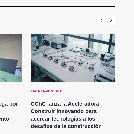
ENTREPRENERD
ENT
ega por
CChC lanza la Aceleradora
Ora
Construir Innovando para
Eng
ento
acercar tecnologías a los
de 
desafíos de la construcción
des
su 