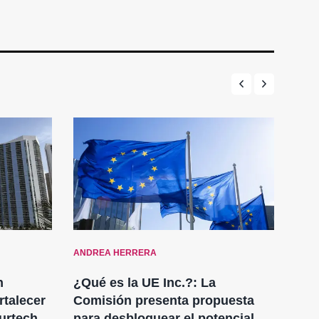
ANDREA HERRERA
ENT
n
¿Qué es la UE Inc.?: La
Pro
rtalecer
Comisión presenta propuesta
chi
surtech
para desbloquear el potencial
des