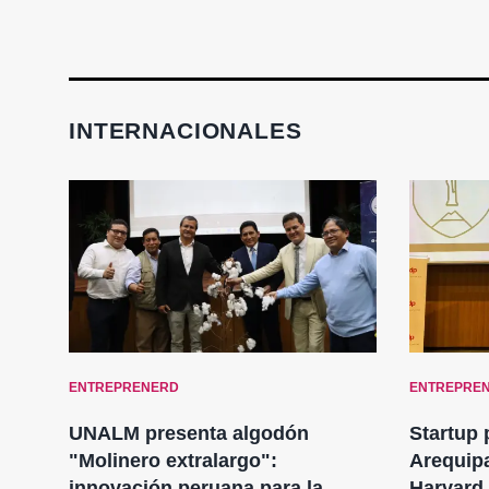
INTERNACIONALES
ENTREPRENERD
ENTREPRE
UNALM presenta algodón
Startup
ón
"Molinero extralargo":
Arequip
to
innovación peruana para la
Harvard 