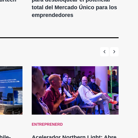
total del Mercado Único para los
emprendedores
ENTREPRENERD
ENT
hile-
Acelerador Northern Light: Abre
La 