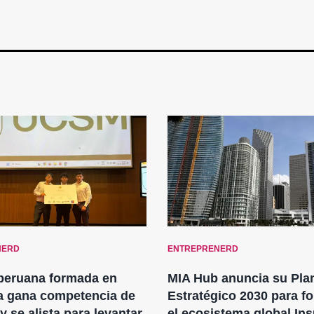
NERD
ENTREPRENERD
 peruana formada en
MIA Hub anuncia su Pla
a gana competencia de
Estratégico 2030 para fo
y se alista para levantar
el ecosistema global In