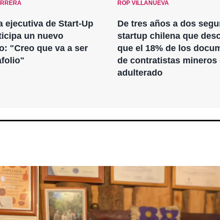
ERRERA
ROP VILLANUEVA
a ejecutiva de Start-Up
De tres años a dos segu
ticipa un nuevo
startup chilena que des
o: "Creo que va a ser
que el 18% de los docu
afolio"
de contratistas mineros
adulterado