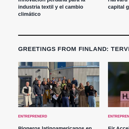
industria textil y el cambio
capital 
climático
GREETINGS FROM FINLAND: TERVE
ENTREPRENERD
ENTREPRE
Pioneros latinoamericanos en
Eir Acce