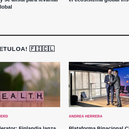
global
TULOA! 🇫🇮🇨🇱
NERD
ANDREA HERRERA
lerator: Finlandia lanza
Plataforma Binacional C