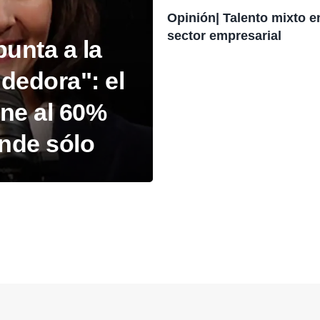
Opinión| Talento mixto e
sector empresarial
unta a la
dedora": el
ne al 60%
ende sólo