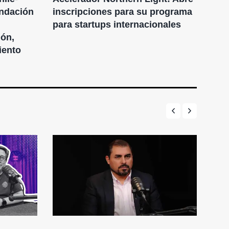
undación
inscripciones para su programa
neg
para startups internacionales
202
ión,
seg
iento