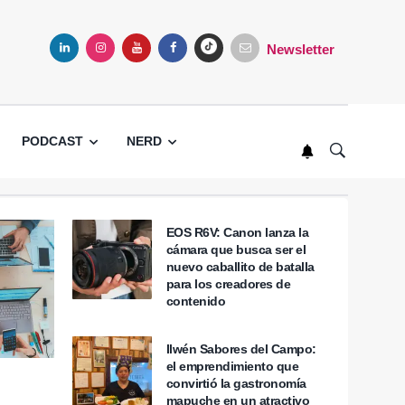
Newsletter
LINKEDIN
INSTAGRAM
YOUTUBE
FACEBOOK
TIKTOK
PODCAST
NERD
EOS R6V: Canon lanza la
cámara que busca ser el
nuevo caballito de batalla
para los creadores de
contenido
Ilwén Sabores del Campo:
el emprendimiento que
convirtió la gastronomía
mapuche en un atractivo