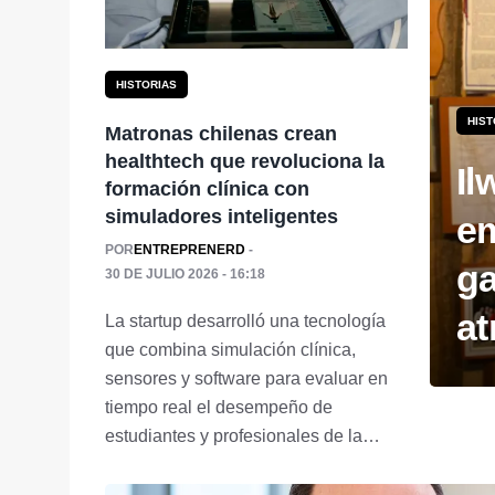
HISTORIAS
HIST
Matronas chilenas crean
healthtech que revoluciona la
Il
formación clínica con
simuladores inteligentes
em
POR
ENTREPRENERD
g
30 DE JULIO 2026 - 16:18
at
La startup desarrolló una tecnología
que combina simulación clínica,
sensores y software para evaluar en
tiempo real el desempeño de
estudiantes y profesionales de la
salud en procedimientos gineco-
obstétricos. La iniciativa, apoyada por