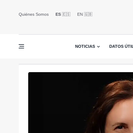
Quiénes Somos
ES
🇪🇸
EN 🇬🇧󠁢󠁥󠁮󠁧󠁿
NOTICIAS
DATOS ÚTI