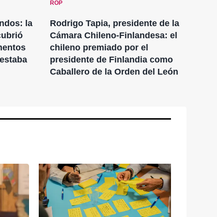
ROP
ROP
ndos: la
Rodrigo Tapia, presidente de la
Phy
cubrió
Cámara Chileno-Finlandesa: el
bus
mentos
chileno premiado por el
mic
 estaba
presidente de Finlandia como
Caballero de la Orden del León