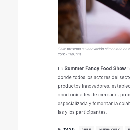
Chile presenta su innovación alimentaria en
York - ProChile
La
Summer Fancy Food Show
t
donde todos los actores del sect
productos innovadores, establec
oportunidades de mercado, promo
especializada y fomentar la cola
las y los participantes.
TAGS:
CHILE
NUEVA YORK