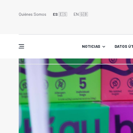
Quiénes Somos
ES
🇪🇸
EN 🇬🇧󠁢󠁥󠁮󠁧󠁿
NOTICIAS
DATOS ÚT