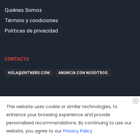
Quiénes Somos
Término y condiciones
Políticas de privacidad
CONTACTO
HOLA@ENTNERD.COM
ANUNCIA CON NOSOTROS
This website uses cookie or similar technologies, to
enhance your browsing experience and provide
personalised recommendations. By continuing to use our
website, you agree to our
Privacy Policy
© 2026
EntrepreNerd
| Hosting, soporte, desarrollo por