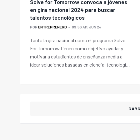
Solve for Tomorrow convoca a jóvenes
en gira nacional 2024 para buscar
talentos tecnológicos
POR
ENTREPRENERD
09:53 AM, JUN 24
Tanto la gira nacional como el programa Solve
For Tomorrow tienen como objetivo ayudar y
motivar a estudiantes de enseñanza media a
idear soluciones basadas en ciencia, tecnología,
ingeniería y matemáticas (STEM en inglés) y con
ellas, resolver problemas reales de sus
comunidades locales.
CAR