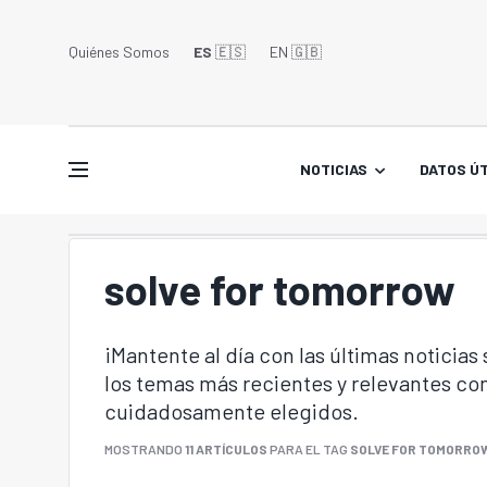
Quiénes Somos
ES
🇪🇸
EN 🇬🇧󠁢󠁥󠁮󠁧󠁿
NOTICIAS
DATOS ÚT
solve for tomorrow
¡Mantente al día con las últimas noticias
los temas más recientes y relevantes con
cuidadosamente elegidos.
MOSTRANDO
11 ARTÍCULOS
PARA EL TAG
SOLVE FOR TOMORRO