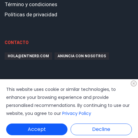
Término y condiciones
Políticas de privacidad
CONTACTO
HOLA@ENTNERD.COM
ANUNCIA CON NOSOTROS
This website uses cookie or similar technologies, to
enhance your browsing experience and provide
personalised recommendations. By continuing to use our
website, you agree to our
Privacy Policy
© 2026
EntrepreNerd
| Hosting, soporte, desarrollo por
www.dast.cl
Accept
Decline