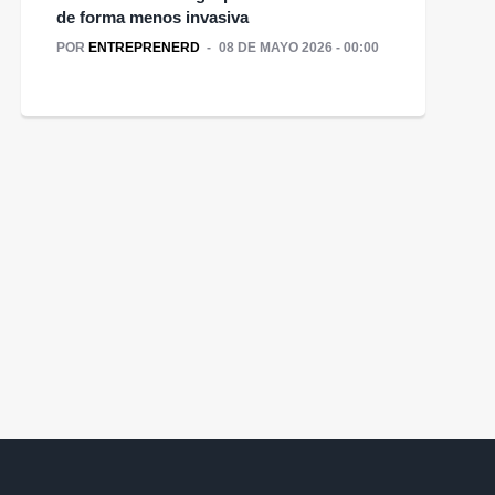
de forma menos invasiva
POR
ENTREPRENERD
08 DE MAYO 2026 - 00:00
Dos empresas chilenas
de salud digital fueron
é hace diferente a un
elegidas para programa
resario con visión de
exclusivo con Clínica
largo plazo?
Mayo