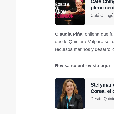
Café Chin
pleno cent
Café Chingón
Claudia Piña
, chilena que f
desde Quintero-Valparaíso, 
recursos marinos y desarroll
Revisa su entrevista aquí
Stefymar 
Corea, el 
Desde Quinter