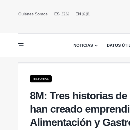
Quiénes Somos
ES
🇪🇸
EN 🇬🇧󠁢󠁥󠁮󠁧󠁿
NOTICIAS
DATOS ÚTI
HISTORIAS
8M: Tres historias d
han creado emprendi
Alimentación y Gast