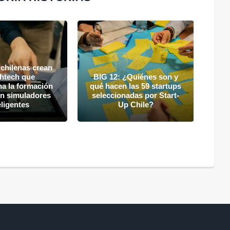
chilenas crean
thtech que
BIG 12: ¿Quiénes son y
na la formación
qué hacen las 59 startups
¿Qu
on simuladores
seleccionadas por Start-
emp
eligentes
Up Chile?