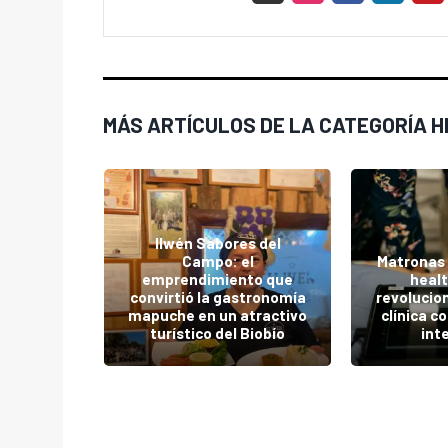
MÁS ARTÍCULOS DE LA CATEGORÍA H
Ilwén Sabores del
Campo: el
Matronas 
 llega a
emprendimiento que
heal
oducto
convirtió la gastronomía
revolucio
mano de
mapuche en un atractivo
clínica c
e
turístico del Biobío
int