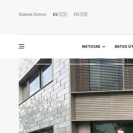
Quiénes Somos
ES
🇪🇸
EN 🇬🇧󠁢󠁥󠁮󠁧󠁿
NOTICIAS
DATOS ÚT