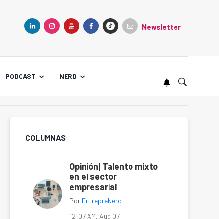
Newsletter
TIKTOK
LINKEDIN
INSTAGRAM
YOUTUBE
FACEBOOK
PODCAST
NERD
COLUMNAS
Opinión| Talento mixto
en el sector
empresarial
Por
EntrepreNerd
12:07 AM, Aug 07