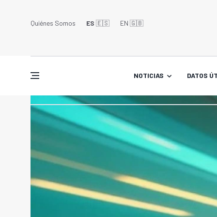
Quiénes Somos
ES
🇪🇸
EN 🇬🇧󠁢󠁥󠁮󠁧󠁿
NOTICIAS
DATOS ÚT