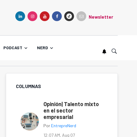
Newsletter
TIKTOK
LINKEDIN
INSTAGRAM
YOUTUBE
FACEBOOK
PODCAST
NERD
COLUMNAS
Opinión| Talento mixto
en el sector
empresarial
Por
EntrepreNerd
12:07 AM, Aug 07