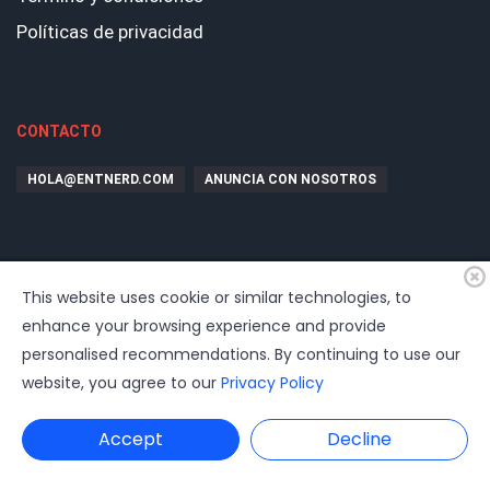
Políticas de privacidad
CONTACTO
HOLA@ENTNERD.COM
ANUNCIA CON NOSOTROS
This website uses cookie or similar technologies, to
enhance your browsing experience and provide
personalised recommendations. By continuing to use our
website, you agree to our
Privacy Policy
© 2026
EntrepreNerd
| Hosting, soporte, desarrollo por
www.dast.cl
Accept
Decline