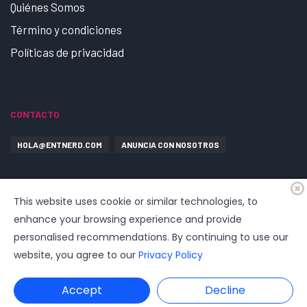
Quiénes Somos
Término y condiciones
Políticas de privacidad
CONTACTO
HOLA@ENTNERD.COM
ANUNCIA CON NOSOTROS
This website uses cookie or similar technologies, to
enhance your browsing experience and provide
personalised recommendations. By continuing to use our
website, you agree to our
Privacy Policy
© 2026
EntrepreNerd
| Hosting, soporte, desarrollo por
www.dast.cl
Accept
Decline