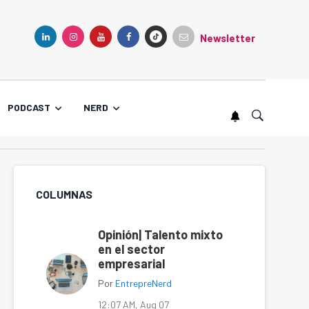
Newsletter
TIKTOK
LINKEDIN
INSTAGRAM
YOUTUBE
FACEBOOK
PODCAST
NERD
COLUMNAS
Opinión| Talento mixto
en el sector
empresarial
Por
EntrepreNerd
12:07 AM, Aug 07