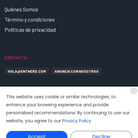
Quiénes Somos
Término y condiciones
Políticas de privacidad
CONTACTO
HOLA@ENTNERD.COM
ANUNCIA CON NOSOTROS
This website uses cookie or similar technologies, to
enhance your browsing experience and provide
personalised recommendations. By continuing to use our
website, you agree to our
Privacy Policy
© 2026
EntrepreNerd
| Hosting, soporte, desarrollo por
www.dast.cl
Accept
Decline