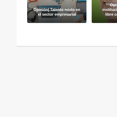
Opi
lelo" por
Opinión| Talento mixto en
instituc
era
el sector empresarial
libre 