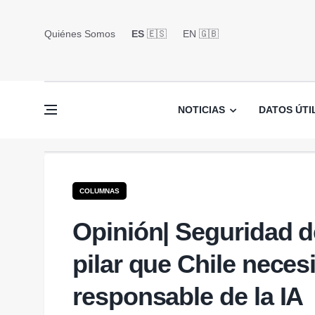
Quiénes Somos
ES
🇪🇸
EN 🇬🇧󠁢󠁥󠁮󠁧󠁿
NOTICIAS
DATOS ÚTI
COLUMNAS
Opinión| Seguridad de
pilar que Chile neces
responsable de la IA