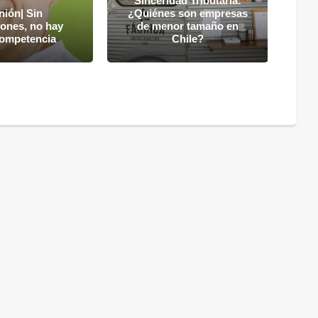
Sinceridad Tributaria:
nión| Sin
¿Quiénes son empresas
c
iones, no hay
de menor tamaño en
competencia
Chile?