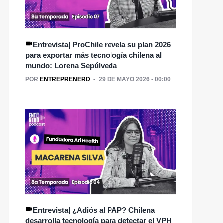
vemos la tecnología
omo un aliado de las
personas", Pedro
Opinión| Vacaciones de
Hidalgo
invierno, ¿seguras?
Entrevista| ProChile revela su plan 2026
para exportar más tecnología chilena al
mundo: Lorena Sepúlveda
POR
ENTREPRENERD
29 DE MAYO 2026 - 00:00
Entrevista| ¿Adiós al PAP? Chilena
desarrolla tecnología para detectar el VPH