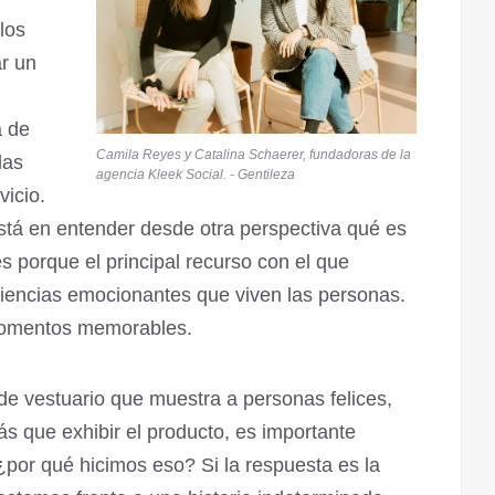
los
r un
a de
Camila Reyes y Catalina Schaerer, fundadoras de la
las
agencia Kleek Social. - Gentileza
vicio.
stá en entender desde otra perspectiva qué es
 porque el principal recurso con el que
riencias emocionantes que viven las personas.
momentos memorables.
e vestuario que muestra a personas felices,
 que exhibir el producto, es importante
por qué hicimos eso? Si la respuesta es la