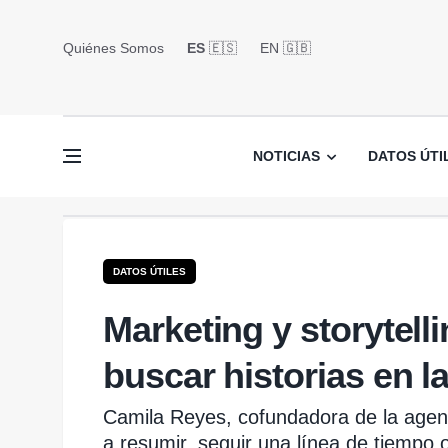
Quiénes Somos
ES
🇪🇸
EN 🇬🇧󠁢󠁥󠁮󠁧󠁿
NOTICIAS
DATOS ÚTI
DATOS ÚTILES
Marketing y storytell
buscar historias en l
Camila Reyes, cofundadora de la agenc
a resumir, seguir una línea de tiempo 