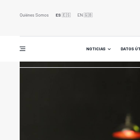
Quiénes Somos
ES
🇪🇸
EN 🇬🇧󠁢󠁥󠁮󠁧󠁿
NOTICIAS
DATOS ÚT