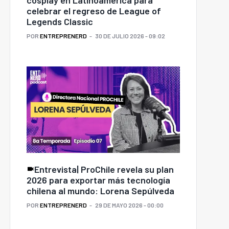
celebrar el regreso de League of
Legends Classic
POR
ENTREPRENERD
30 DE JULIO 2026 - 09:02
Entrevista| ProChile revela su plan
2026 para exportar más tecnología
chilena al mundo: Lorena Sepúlveda
ás libertad para los
HONOR 600 Series
POR
ENTREPRENERD
29 DE MAYO 2026 - 00:00
niños y padres
debuta en Chile
nquilos: llega a Chile
desafiando a los