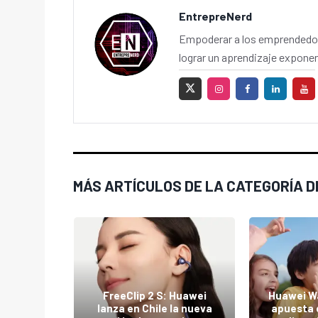
EntrepreNerd
Empoderar a los emprendedor
lograr un aprendizaje exponen
MÁS ARTÍCULOS DE LA CATEGORÍA D
para
FreeClip 2 S: Huawei
Huawei Wa
argador:
lanza en Chile la nueva
apuesta 