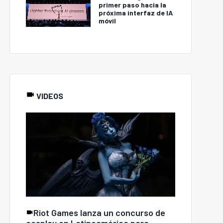
primer paso hacia la
próxima interfaz de IA
móvil
VIDEOS
Riot Games lanza un concurso de
cosplay en Latinoamérica para