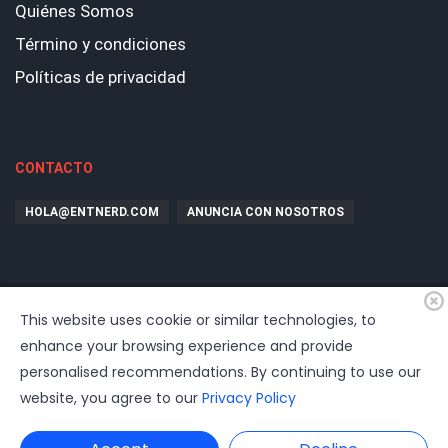
Quiénes Somos
Término y condiciones
Políticas de privacidad
CONTACTO
HOLA@ENTNERD.COM
ANUNCIA CON NOSOTROS
This website uses cookie or similar technologies, to
enhance your browsing experience and provide
personalised recommendations. By continuing to use our
website, you agree to our
Privacy Policy
© 2026
EntrepreNerd
| Hosting, soporte, desarrollo por
www.dast.cl