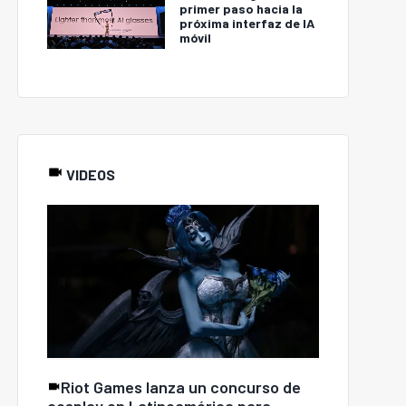
primer paso hacia la
próxima interfaz de IA
móvil
VIDEOS
Riot Games lanza un concurso de
cosplay en Latinoamérica para