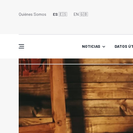
Quiénes Somos
ES
🇪🇸
EN 🇬🇧󠁢󠁥󠁮󠁧󠁿
NOTICIAS
DATOS ÚT