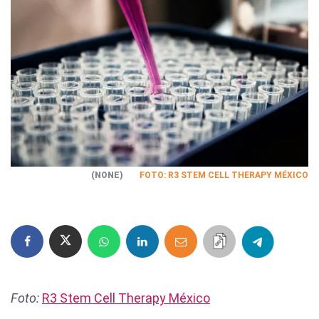
(NONE)
FOTO: R3 STEM CELL THERAPY MÉXICO
Foto:
R3 Stem Cell Therapy México