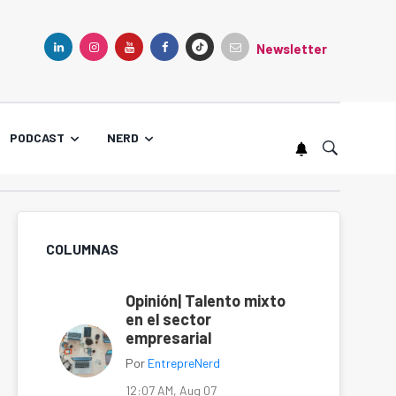
Newsletter
TIKTOK
LINKEDIN
INSTAGRAM
YOUTUBE
FACEBOOK
PODCAST
NERD
COLUMNAS
Opinión| Talento mixto
en el sector
empresarial
Por
EntrepreNerd
12:07 AM, Aug 07