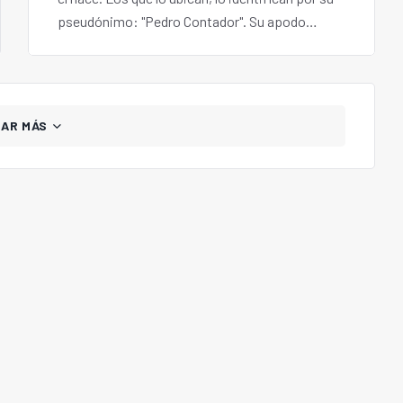
pseudónimo: "Pedro Contador". Su apodo
manda... es el contador de los emprendedores.
En esta entrevista exclusiva con EntrepreNerd,
el especialista nos cuenta por qué trabaja con
los nuevos negocios, las principales falencias
GAR MÁS
en materia tributaria de las start-ups y cómo
solucionarlo.