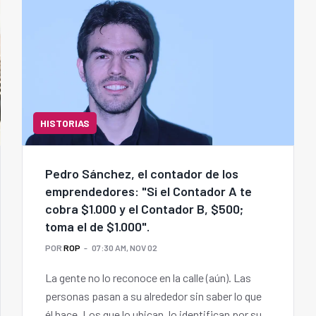
HISTORIAS
Pedro Sánchez, el contador de los
emprendedores: "Si el Contador A te
cobra $1.000 y el Contador B, $500;
toma el de $1.000".
POR
ROP
07:30 AM, NOV 02
La gente no lo reconoce en la calle (aún). Las
personas pasan a su alrededor sin saber lo que
él hace. Los que lo ubican, lo identifican por su