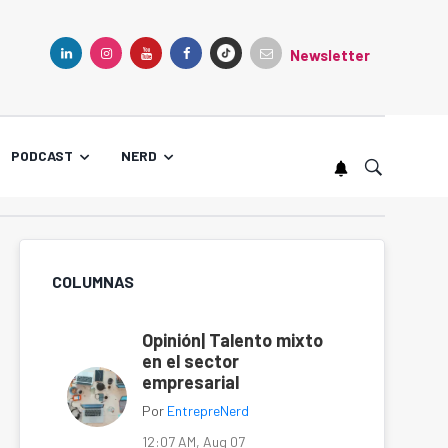
Newsletter
TIKTOK
LINKEDIN
INSTAGRAM
YOUTUBE
FACEBOOK
PODCAST
NERD
COLUMNAS
Opinión| Talento mixto
en el sector
empresarial
Por
EntrepreNerd
12:07 AM, Aug 07