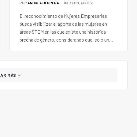
POR
ANDREA HERRERA
03:37 PM, AUG 02
El reconocimiento de Mujeres Empresarias
busca visibilizar el aporte de las mujeres en
áreas STEM en las que existe una histórica
brecha de género, considerando que, solo un
32% de la participación en Ciencia y Tecnología
es desarrollada por mujeres (Unesco).
GAR MÁS