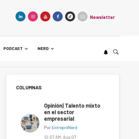
Newsletter
TIKTOK
LINKEDIN
INSTAGRAM
YOUTUBE
FACEBOOK
PODCAST
NERD
COLUMNAS
Opinión| Talento mixto
en el sector
empresarial
Por
EntrepreNerd
12:07 AM, Aug 07