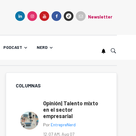
Newsletter
TIKTOK
LINKEDIN
INSTAGRAM
YOUTUBE
FACEBOOK
PODCAST
NERD
COLUMNAS
Opinión| Talento mixto
en el sector
empresarial
Por
EntrepreNerd
12:07 AM, Aug 07