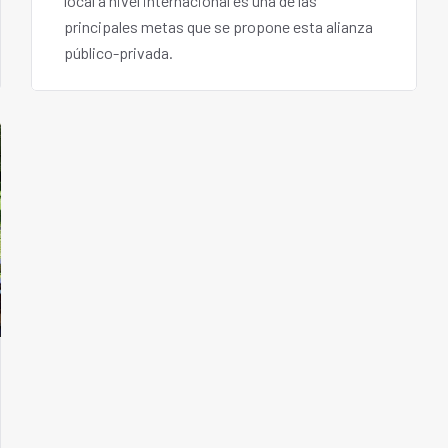
local a nivel internacional es una de las
principales metas que se propone esta alianza
público-privada.