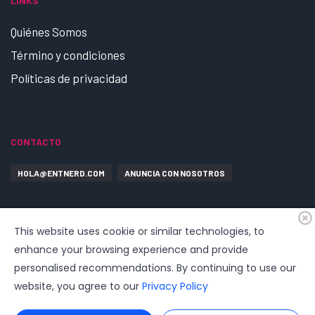
LINKS
Quiénes Somos
Término y condiciones
Políticas de privacidad
CONTACTO
HOLA@ENTNERD.COM
ANUNCIA CON NOSOTROS
This website uses cookie or similar technologies, to
enhance your browsing experience and provide
personalised recommendations. By continuing to use our
website, you agree to our
Privacy Policy
© 2026
EntrepreNerd
| Hosting, soporte, desarrollo por