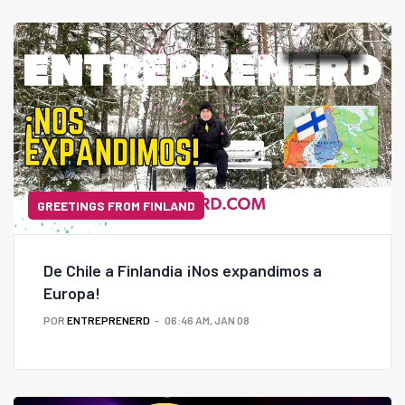
detectar más rápido y eficiente (y menos incómodo)
el virus del Papiloma Humano y el gerente de VSLab,
Álvaro Hidalgo, entre otros.
GREETINGS FROM FINLAND
De Chile a Finlandia ¡Nos expandimos a
Europa!
POR
ENTREPRENERD
06:46 AM, JAN 08