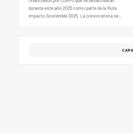
financiados por CORFO que se desarrollarán
durante este año 2025 como parte de la Ruta
Impacto Sostenible 2025. La convocatoria se
engloba en tres aspectos: sostenibilidad,
innovación e inversión.
CAR