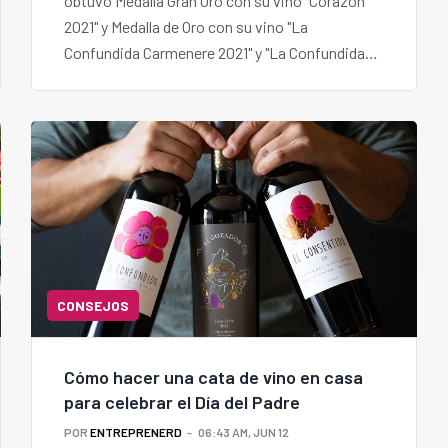
obtuvo Medalla Gran Oro con su vino "Corazón
2021" y Medalla de Oro con su vino "La
Confundida Carmenere 2021" y "La Confundida
Carmenere 2023" en la premiación internacional
CatadOr World Wine Awards 2024.
CONSEJOS
Cómo hacer una cata de vino en casa
para celebrar el Día del Padre
POR
ENTREPRENERD
06:43 AM, JUN 12