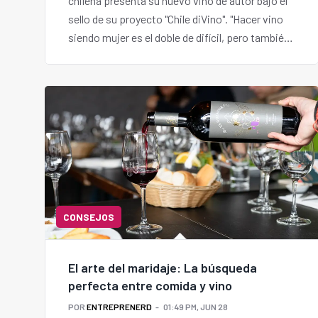
chilena presenta su nuevo vino de autor bajo el
sello de su proyecto "Chile diVino". "Hacer vino
siendo mujer es el doble de difícil, pero también
el doble de satisfactorio", afirma Chandía.
CONSEJOS
El arte del maridaje: La búsqueda
perfecta entre comida y vino
POR
ENTREPRENERD
01:49 PM, JUN 28