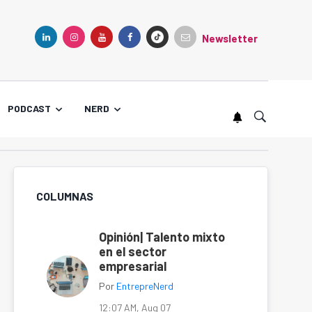
Newsletter
TIKTOK
LINKEDIN
INSTAGRAM
YOUTUBE
FACEBOOK
PODCAST
NERD
COLUMNAS
Opinión| Talento mixto
en el sector
empresarial
Por
EntrepreNerd
12:07 AM, Aug 07