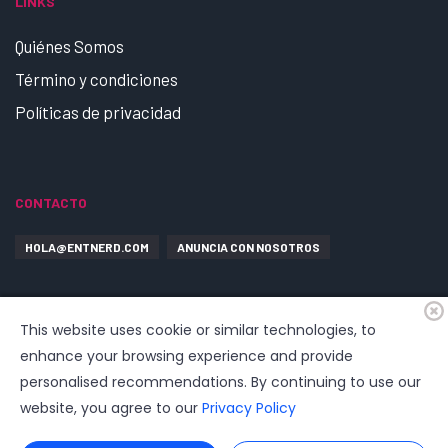
LINKS
Quiénes Somos
Término y condiciones
Políticas de privacidad
CONTACTO
HOLA@ENTNERD.COM
ANUNCIA CON NOSOTROS
This website uses cookie or similar technologies, to
enhance your browsing experience and provide
personalised recommendations. By continuing to use our
website, you agree to our
Privacy Policy
© 2026
EntrepreNerd
| Hosting, soporte, desarrollo por