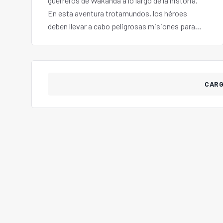
guerreros de Wakanda a lo largo de la historia.
En esta aventura trotamundos, los héroes
deben llevar a cabo peligrosas misiones para
recuperar artefactos de vibranio de los
enemigos de Wakanda.
CAR