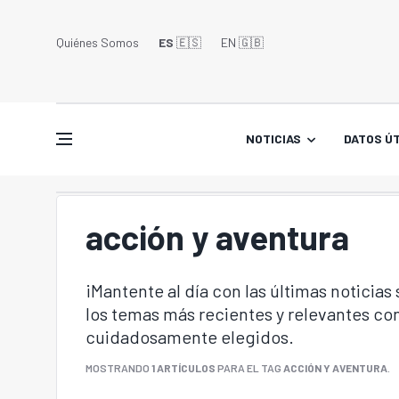
Quiénes Somos
ES
🇪🇸
EN 🇬🇧󠁢󠁥󠁮󠁧󠁿
NOTICIAS
DATOS ÚT
acción y aventura
¡Mantente al día con las últimas noticias
los temas más recientes y relevantes con
cuidadosamente elegidos.
MOSTRANDO
1 ARTÍCULOS
PARA EL TAG
ACCIÓN Y AVENTURA
.