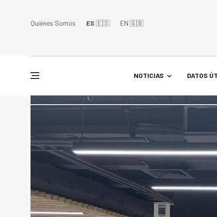
Quiénes Somos
ES
🇪🇸
EN 🇬🇧󠁢󠁥󠁮󠁧󠁿
NOTICIAS
DATOS ÚT