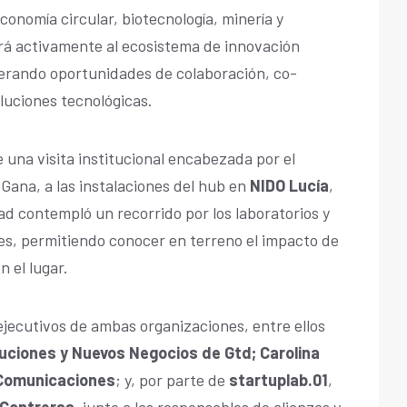
conomía circular, biotecnología, minería y
ará activamente al ecosistema de innovación
erando oportunidades de colaboración, co-
luciones tecnológicas.
 una visita institucional encabezada por el
Gana, a las instalaciones del hub en
NIDO Lucía
,
dad contempló un recorrido por los laboratorios y
es, permitiendo conocer en terreno el impacto de
n el lugar.
 ejecutivos de ambas organizaciones, entre ellos
uciones y Nuevos Negocios de Gtd; Carolina
 Comunicaciones
; y, por parte de
startuplab.01
,
 Contreras
, junto a las responsables de alianzas y