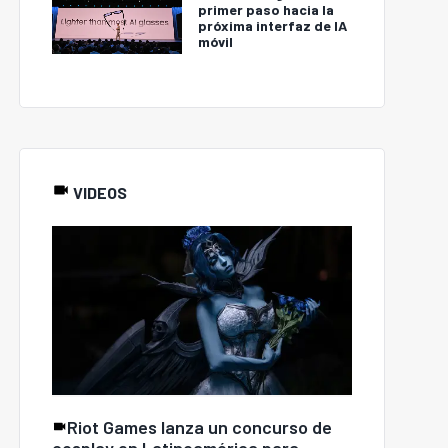
primer paso hacia la
próxima interfaz de IA
móvil
VIDEOS
Riot Games lanza un concurso de
cosplay en Latinoamérica para