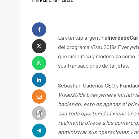
POR
MARÍA JOSÉ ARAYA
La startup argentina
IncreaseCar
del programa Visau2019s Everywher
que simplifica y moderniza cómo l
sus transacciones de tarjetas.
Sebastián Cadenas CEO y Fundado
Visau2019s Everywhere Initiativ
haciendo, esto es apenas el pri
con toda oportunidad viene una 
realmente ofrece a los comercio
administrar sus operaciones y n