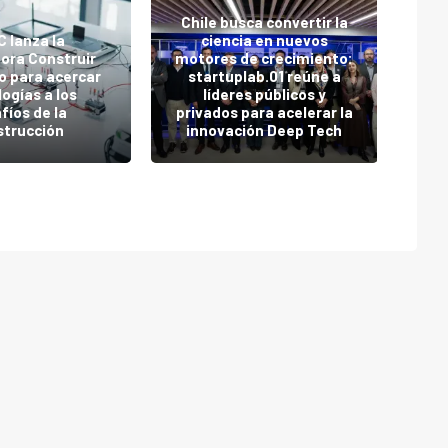
Chile busca convertir la
 lanza la
ciencia en nuevos
Su
ora Construir
motores de crecimiento:
v
o para acercar
startuplab.01 reúne a
imp
ogías a los
líderes públicos y
l
fíos de la
privados para acelerar la
c
strucción
innovación Deep Tech