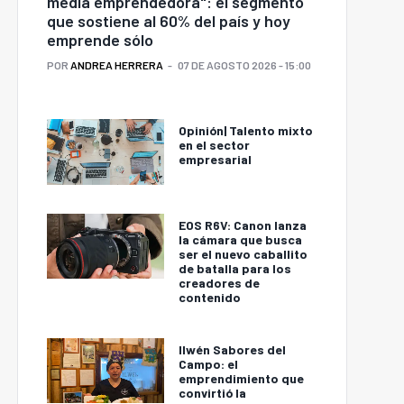
media emprendedora": el segmento
que sostiene al 60% del país y hoy
perhéroes, cómics y
emprende sólo
ideojuegos: ProChile
POR
ANDREA HERRERA
07 DE AGOSTO 2026 - 15:00
ulsó la proyección de
Nueva papa editada
a industria creativa
genéticamente reduce
hilena en Comic-Con
pérdidas y desperdicio
San Diego 2026
de alimentos
Opinión| Talento mixto
en el sector
empresarial
EOS R6V: Canon lanza
la cámara que busca
ser el nuevo caballito
de batalla para los
creadores de
contenido
Ilwén Sabores del
Campo: el
emprendimiento que
convirtió la