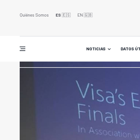
Quiénes Somos
ES
🇪🇸
EN 🇬🇧󠁢󠁥󠁮󠁧󠁿
NOTICIAS
DATOS ÚT