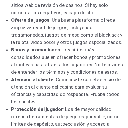
sitios web de revisión de casinos. Si hay sólo
comentarios negativos, escapa de ahí.
Oferta de juegos
: Una buena plataforma ofrece
amplia variedad de juegos, incluyendo
tragamonedas, juegos de mesa como el blackjack y
la ruleta, video póker y otros juegos especializados.
Bonos y promociones
: Los sitios más
consolidados suelen ofrecer bonos y promociones
atractivas para atraer a los jugadores. No te olvides
de entender los términos y condiciones de estos.
Atención al cliente
: Comunícate con el servicio de
atención al cliente del casino para evaluar su
eficiencia y capacidad de respuesta. Prueba todos
los canales.
Protección del jugador
: Los de mayor calidad
ofrecen herramientas de juego responsable, como
límites de depósito, autoexclusión y acceso a