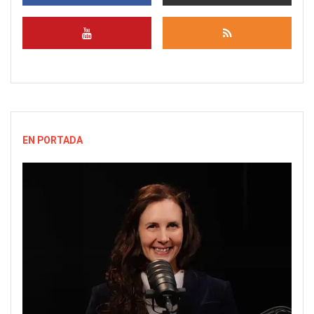
EN PORTADA