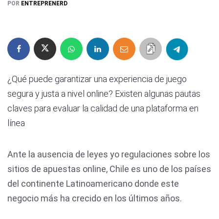
POR
ENTREPRENERD
¿Qué puede garantizar una experiencia de juego
segura y justa a nivel online? Existen algunas pautas
claves para evaluar la calidad de una plataforma en
línea
Ante la ausencia de leyes yo regulaciones sobre los
sitios de apuestas online, Chile es uno de los países
del continente Latinoamericano donde este
negocio más ha crecido en los últimos años.