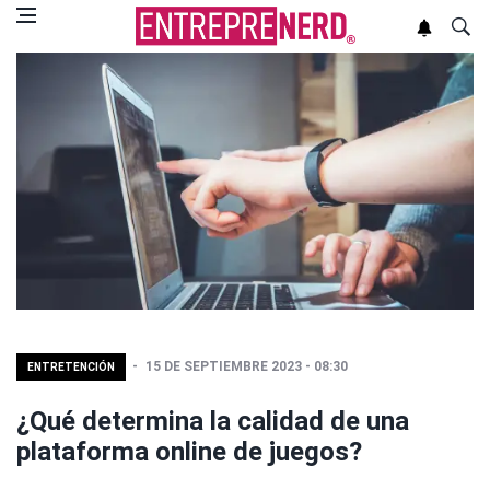
15 DE SEPTIEMBRE 2023 - 08:30
ENTRETENCIÓN
¿Qué determina la calidad de una
plataforma online de juegos?