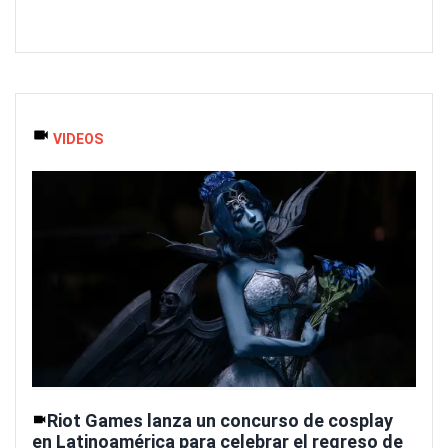
VIDEOS
Riot Games lanza un concurso de cosplay
en Latinoamérica para celebrar el regreso de