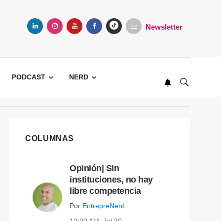
Newsletter
LINKEDIN
INSTAGRAM
YOUTUBE
FACEBOOK
TIKTOK
PODCAST
NERD
COLUMNAS
Opinión| Sin
instituciones, no hay
libre competencia
Por
EntrepreNerd
12:00 AM, Jul 30