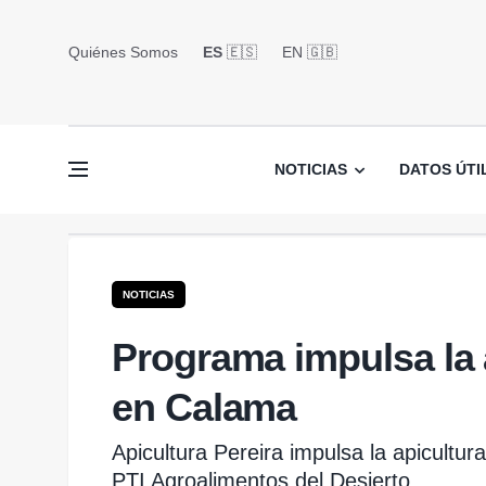
Quiénes Somos
ES
🇪🇸
EN 🇬🇧󠁢󠁥󠁮󠁧󠁿
NOTICIAS
DATOS ÚTI
NOTICIAS
Programa impulsa la 
en Calama
Apicultura Pereira impulsa la apicultu
PTI Agroalimentos del Desierto.