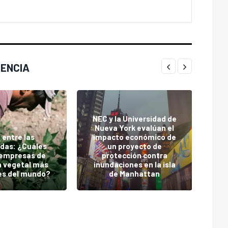
IENCIA
NEC y la Universidad de
Nueva York evalúan el
 entre las
impacto económico de
im
das: ¿Cuáles
un proyecto de
 empresas de
protección contra
n vegetal más
inundaciones en la isla
reg
es del mundo?
de Manhattan