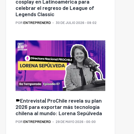
cosplay en Latinoamérica para
celebrar el regreso de League of
Legends Classic
POR
ENTREPRENERD
30 DE JULIO 2026 - 09:02
Foro ALIFAR 2026
pulsa consenso para
fortalecer al ISP y
Colmenas Conectadas:
avanzar hacia una
Proyecto de ciencia de
ulación sanitaria más
datos potencia la
Entrevista| ProChile revela su plan
moderna
apicultura chilena
2026 para exportar más tecnología
chilena al mundo: Lorena Sepúlveda
POR
ENTREPRENERD
29 DE MAYO 2026 - 00:00