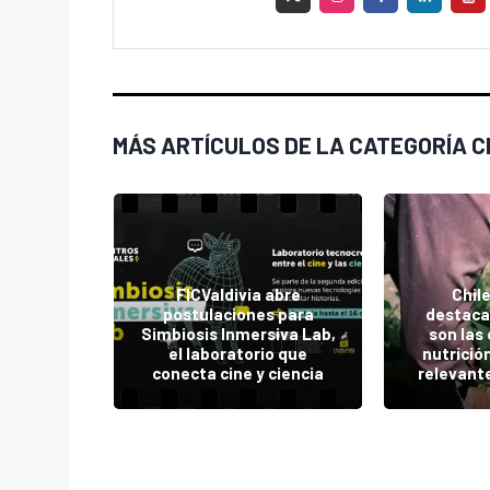
MÁS ARTÍCULOS DE LA CATEGORÍA C
ma al
o chileno
nco de
FICValdivia abre
Chile
os para
postulaciones para
destaca
safíos
Simbiosis Inmersiva Lab,
son las
s y
el laboratorio que
nutrició
os
conecta cine y ciencia
relevant