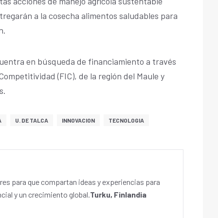
stas acciones de manejo agrícola sustentable
ntregarán a la cosecha alimentos saludables para
án.
cuentra en búsqueda de financiamiento a través
Competitividad (FIC), de la región del Maule y
s.
A
U. DE TALCA
INNOVACION
TECNOLOGIA
es para que compartan ideas y experiencias para
cial y un crecimiento global.
Turku, Finlandia