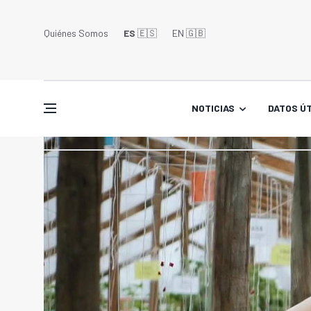
Quiénes Somos
ES
🇪🇸
EN 🇬🇧󠁢󠁥󠁮󠁧󠁿
NOTICIAS
DATOS ÚT