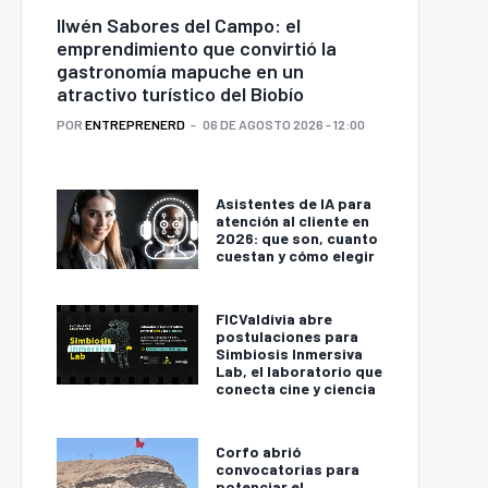
Ilwén Sabores del Campo: el
emprendimiento que convirtió la
gastronomía mapuche en un
atractivo turístico del Biobío
POR
ENTREPRENERD
06 DE AGOSTO 2026 - 12:00
Asistentes de IA para
atención al cliente en
2026: que son, cuanto
cuestan y cómo elegir
FICValdivia abre
postulaciones para
Simbiosis Inmersiva
Lab, el laboratorio que
conecta cine y ciencia
Corfo abrió
convocatorias para
potenciar el