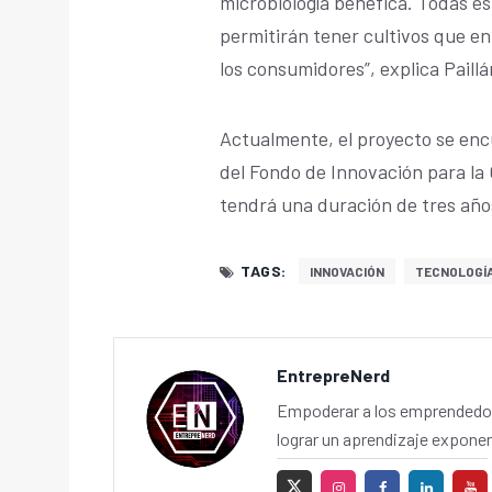
microbiología benéfica. Todas e
permitirán tener cultivos que e
los consumidores”, explica Paill
Actualmente, el proyecto se en
del Fondo de Innovación para la 
tendrá una duración de tres año
TAGS:
INNOVACIÓN
TECNOLOGÍ
EntrepreNerd
Empoderar a los emprendedor
lograr un aprendizaje exponen