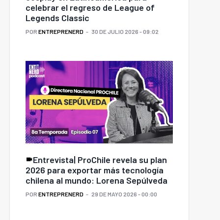
celebrar el regreso de League of
perhéroes, cómics y
Legends Classic
ideojuegos: ProChile
ulsó la proyección de
Nueva papa editada
POR
ENTREPRENERD
30 DE JULIO 2026 - 09:02
a industria creativa
genéticamente reduce
hilena en Comic-Con
pérdidas y desperdicio
San Diego 2026
de alimentos
Entrevista| ProChile revela su plan
2026 para exportar más tecnología
chilena al mundo: Lorena Sepúlveda
POR
ENTREPRENERD
29 DE MAYO 2026 - 00:00