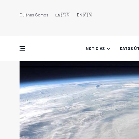
Quiénes Somos
ES
🇪🇸
EN 🇬🇧󠁢󠁥󠁮󠁧󠁿
NOTICIAS
DATOS ÚT