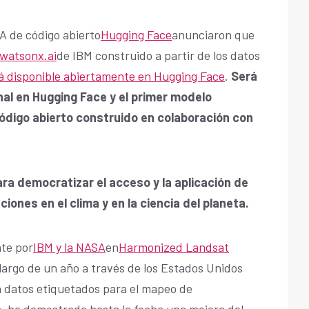
IA de código abierto
Hugging Face
anunciaron que
watsonx.ai
de IBM construido a partir de los datos
á disponible abiertamente en Hugging Face
.
Será
al en Hugging Face y el primer modelo
ódigo abierto construido en colaboración con
a democratizar el acceso y la aplicación de
iones en el clima y en la ciencia del planeta.
te por
IBM y la NASA
en
Harmonized Landsat
 largo de un año a través de los Estados Unidos
n datos etiquetados para el mapeo de
, ha demostrado hasta la fecha una mejora del