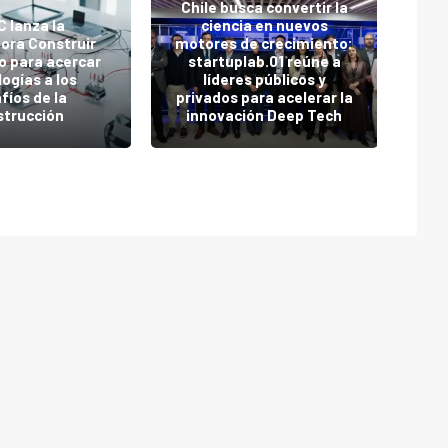
Chile busca convertir la
 lanza la
ciencia en nuevos
Su
ora Construir
motores de crecimiento:
v
o para acercar
startuplab.01 reúne a
imp
ogías a los
líderes públicos y
l
fíos de la
privados para acelerar la
c
strucción
innovación Deep Tech