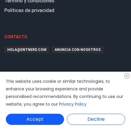
Término y condiciones
Políticas de privacidad
CONTACTO
HOLA@ENTNERD.COM
ANUNCIA CON NOSOTROS
This website uses cookie or similar technologies, to
enhance your browsing experience and provide
personalised recommendations. By continuing to use our
website, you agree to our
Privacy Policy
© 2026
EntrepreNerd
| Hosting, soporte, desarrollo por
www.dast.cl
Accept
Decline