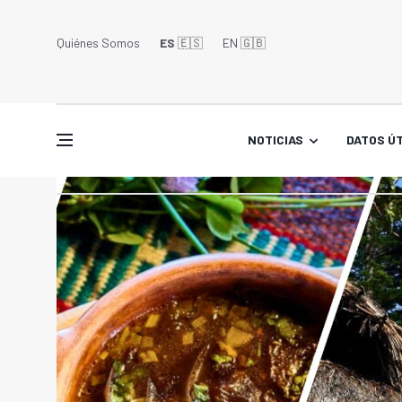
Quiénes Somos
ES
🇪🇸
EN 🇬🇧󠁢󠁥󠁮󠁧󠁿
NOTICIAS
DATOS ÚT