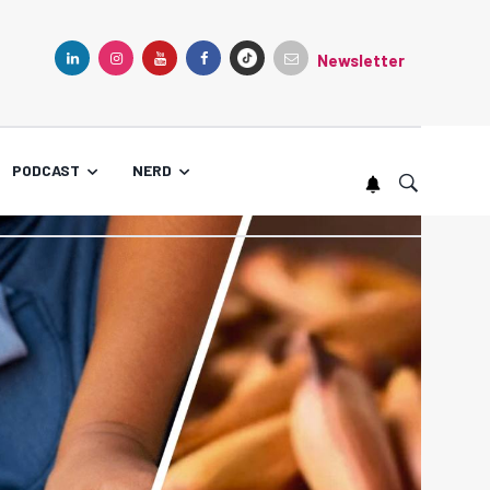
Newsletter
TIKTOK
LINKEDIN
INSTAGRAM
YOUTUBE
FACEBOOK
PODCAST
NERD