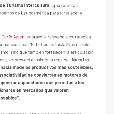
de Turismo Intercultural,
que reunirá a
ertos de Latinoamérica para fortalecer el
e
Corfo Aysén
, subrayó la relevancia estratégica
onómico local. "Este tipo de iniciativas no solo
smo, sino que también fortalecen la articulación
 y actores del ecosistema regional.
Nuestro
e hacia modelos productivos más sostenibles,
a asociatividad se conviertan en motores de
 generar capacidades que permitan a los
icionarse en mercados que valoran
onsables".
s principales: el jueves 4 de diciembre se