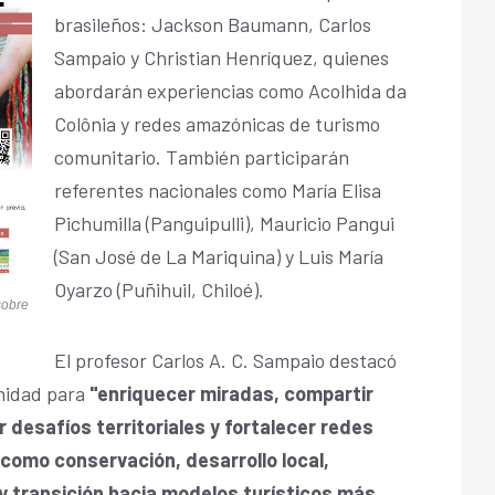
brasileños: Jackson Baumann, Carlos
Sampaio y Christian Henríquez, quienes
abordarán experiencias como Acolhida da
Colônia y redes amazónicas de turismo
comunitario. También participarán
referentes nacionales como María Elisa
Pichumilla (Panguipulli), Mauricio Pangui
(San José de La Mariquina) y Luis María
Oyarzo (Puñihuil, Chiloé).
sobre
El profesor Carlos A. C. Sampaio destacó
nidad para
"enriquecer miradas, compartir
 desafíos territoriales y fortalecer redes
omo conservación, desarrollo local,
 y transición hacia modelos turísticos más