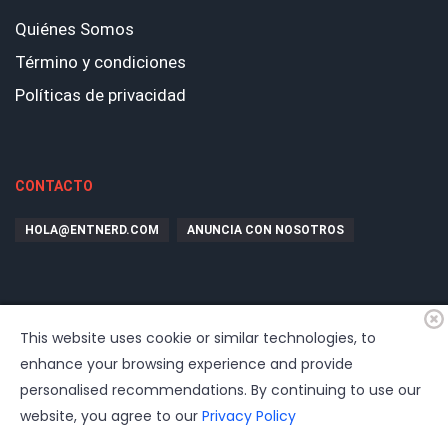
Quiénes Somos
Término y condiciones
Políticas de privacidad
CONTACTO
HOLA@ENTNERD.COM
ANUNCIA CON NOSOTROS
This website uses cookie or similar technologies, to
enhance your browsing experience and provide
personalised recommendations. By continuing to use our
website, you agree to our
Privacy Policy
© 2026
EntrepreNerd
| Hosting, soporte, desarrollo por