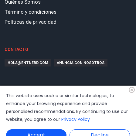
Quiénes Somos
Término y condiciones
Políticas de privacidad
CONTACTO
HOLA@ENTNERD.COM
ANUNCIA CON NOSOTROS
This website uses cookie or similar technologies, to
enhance your browsing experience and provide
personalised recommendations. By continuing to use our
website, you agree to our
Privacy Policy
© 2026
EntrepreNerd
| Hosting, soporte, desarrollo por
www.dast.cl
Accept
Decline