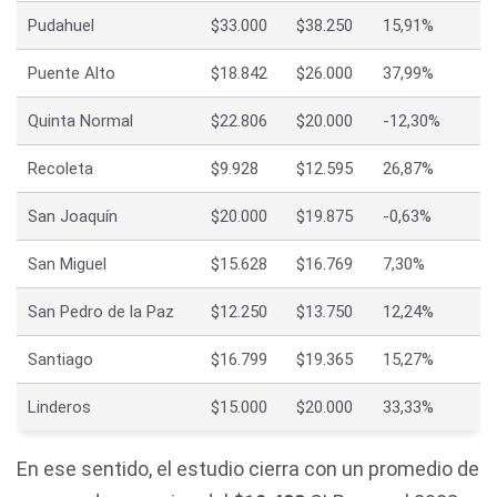
Pudahuel
$33.000
$38.250
15,91%
Puente Alto
$18.842
$26.000
37,99%
Quinta Normal
$22.806
$20.000
-12,30%
Recoleta
$9.928
$12.595
26,87%
San Joaquín
$20.000
$19.875
-0,63%
San Miguel
$15.628
$16.769
7,30%
San Pedro de la Paz
$12.250
$13.750
12,24%
Santiago
$16.799
$19.365
15,27%
Linderos
$15.000
$20.000
33,33%
En ese sentido, el estudio cierra con un promedio de