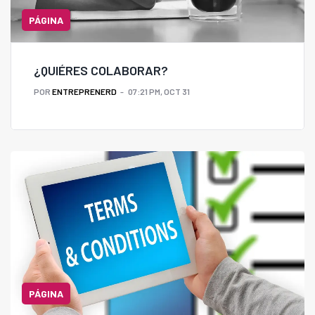
PÁGINA
¿QUIÉRES COLABORAR?
POR
ENTREPRENERD
07:21 PM, OCT 31
PÁGINA