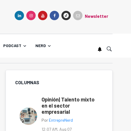
Newsletter
TIKTOK
LINKEDIN
INSTAGRAM
YOUTUBE
FACEBOOK
PODCAST
NERD
COLUMNAS
Opinión| Talento mixto
en el sector
empresarial
Por
EntrepreNerd
12:07 AM, Aug 07