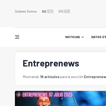
Quiénes Somos
ES
🇪🇸
EN 🇬🇧󠁢󠁥󠁮󠁧󠁿
NOTICIAS
DATOS ÚT
Entreprenews
Mostrando
16 artículos
para la sección
Entreprenew