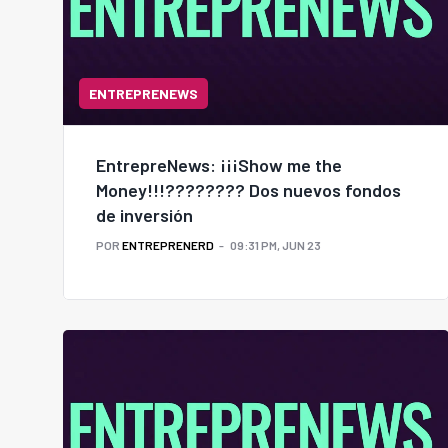
ENTREPRENEWS
EntrepreNews: ¡¡¡Show me the
Money!!!???????? Dos nuevos fondos
de inversión
POR
ENTREPRENERD
09:31 PM, JUN 23