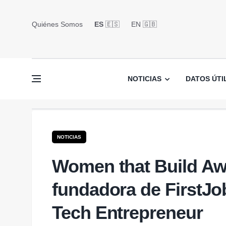
Quiénes Somos
ES
🇪🇸
EN 🇬🇧󠁢󠁥󠁮󠁧󠁿
NOTICIAS
DATOS ÚTI
NOTICIAS
Women that Build Aw
fundadora de FirstJo
Tech Entrepreneur