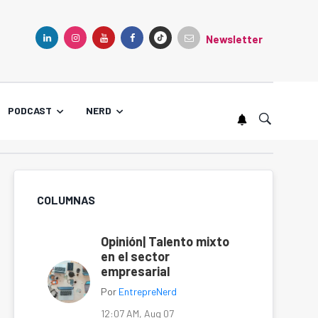
Newsletter
TIKTOK
LINKEDIN
INSTAGRAM
YOUTUBE
FACEBOOK
PODCAST
NERD
COLUMNAS
Opinión| Talento mixto
en el sector
empresarial
Por
EntrepreNerd
12:07 AM, Aug 07