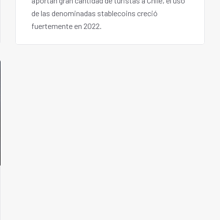
aportan gran cantidad de turistas a Chile, el uso
de las denominadas stablecoins creció
fuertemente en 2022.