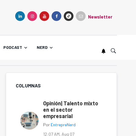
Newsletter
TIKTOK
LINKEDIN
INSTAGRAM
YOUTUBE
FACEBOOK
PODCAST
NERD
COLUMNAS
Opinión| Talento mixto
en el sector
empresarial
Por
EntrepreNerd
12:07 AM, Aug 07