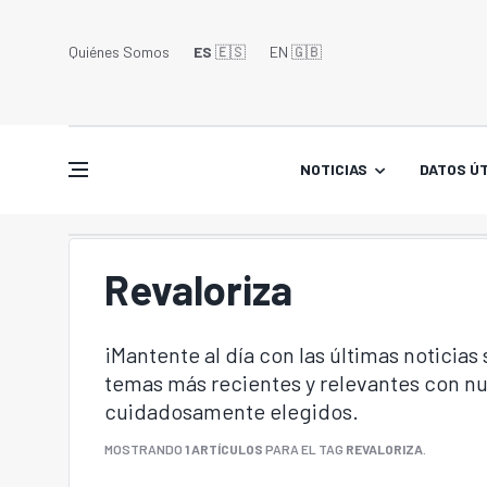
Quiénes Somos
ES
🇪🇸
EN 🇬🇧󠁢󠁥󠁮󠁧󠁿
NOTICIAS
DATOS ÚT
Revaloriza
¡Mantente al día con las últimas noticias
temas más recientes y relevantes con nu
cuidadosamente elegidos.
MOSTRANDO
1 ARTÍCULOS
PARA EL TAG
REVALORIZA
.