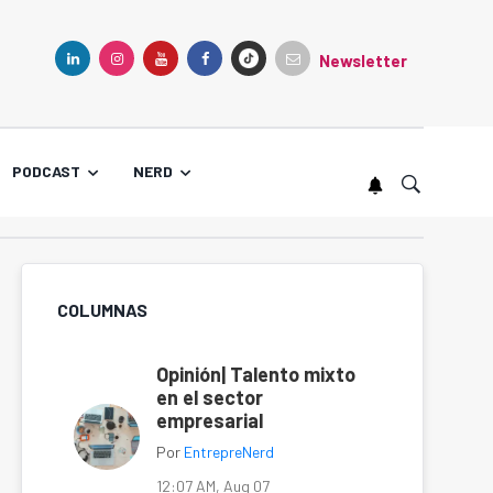
Newsletter
TIKTOK
LINKEDIN
INSTAGRAM
YOUTUBE
FACEBOOK
PODCAST
NERD
COLUMNAS
Opinión| Talento mixto
en el sector
empresarial
Por
EntrepreNerd
12:07 AM, Aug 07