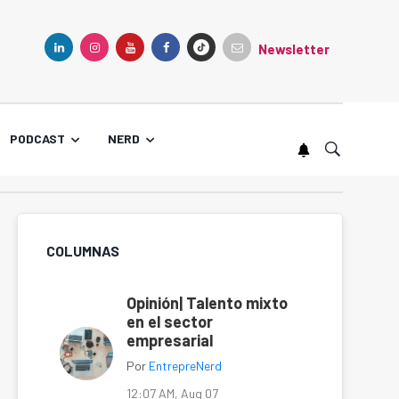
Newsletter
TIKTOK
LINKEDIN
INSTAGRAM
YOUTUBE
FACEBOOK
PODCAST
NERD
COLUMNAS
Opinión| Talento mixto
en el sector
empresarial
Por
EntrepreNerd
12:07 AM, Aug 07